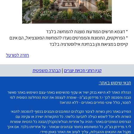
* דוגמא תרשים המודעות מוצגת להמחשה בלבד
* הפרויקטים, התמונות והמפרטים נועדו להמחשת הפוטנציאל, הם אינם
קיימים במציאות והן בבחינת אילוסטרציה בלבד
חזרה לפורטל
קנין רוחני וזכויות יוצרים
|
הבהרה משפטית
תנאי שימוש באתר:
הנהלת האתר לא תישא בנזק ישיר או עקיף מהשימוש באתר-עצם השימוש באתר מאשר
הבנה והסכמה לכך י.ד.פרידמן בע"מ - שומרת לעצמה את זכות ההחלטה הסופית למי
למכור, כולל שינוי מחירים באתרים - ללא התראה!
המידע באתר ניתן כשרות לציבור הקבלנים המתכננים והבונים בכפוף להסכמה לתנאי
השרות ולא יוכל לשמש כעילה לתביעה כלשהי. כל התקשרות ישירה או עקיפה עם
הגורמים המוזכרים באתר - תהיה על אחריות הגולש/הקבלן/הבונה כל הזכויות שמורות
לי.ד.פרידמן בע"מ, כל המשתמש בחומר ובנתונים שבאתר - על אחריותו בלבד. אם אינך
מקבל את התנאים וההגבלות, עליך לעזוב את האתר באופן מיידי.