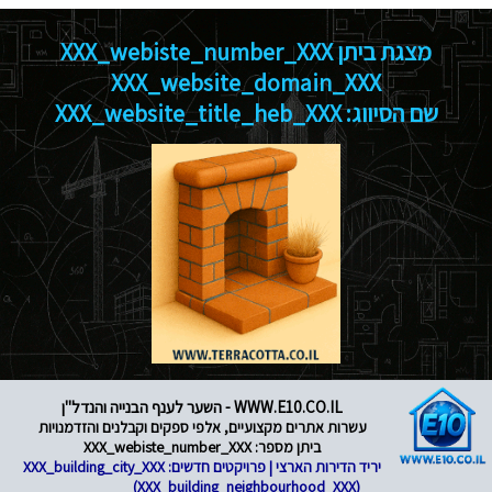
מצגת ביתן XXX_webiste_number_XXX
XXX_website_domain_XXX
שם הסיווג: XXX_website_title_heb_XXX
WWW.E10.CO.IL - השער לענף הבנייה והנדל"ן
עשרות אתרים מקצועיים, אלפי ספקים וקבלנים והזדמנויות
ביתן מספר: XXX_webiste_number_XXX
יריד הדירות הארצי | פרויקטים חדשים: XXX_building_city_XXX
(XXX_building_neighbourhood_XXX)