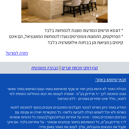
* דוגמא תרשים המודעות מוצגת להמחשה בלבד
* הפרויקטים, התמונות והמפרטים נועדו להמחשת הפוטנציאל, הם אינם
קיימים במציאות והן בבחינת אילוסטרציה בלבד
חזרה לפורטל
קנין רוחני וזכויות יוצרים
|
הבהרה משפטית
תנאי שימוש באתר:
הנהלת האתר לא תישא בנזק ישיר או עקיף מהשימוש באתר-עצם השימוש באתר מאשר
הבנה והסכמה לכך י.ד.פרידמן בע"מ - שומרת לעצמה את זכות ההחלטה הסופית למי
למכור, כולל שינוי מחירים באתרים - ללא התראה!
המידע באתר ניתן כשרות לציבור הקבלנים המתכננים והבונים בכפוף להסכמה לתנאי
השרות ולא יוכל לשמש כעילה לתביעה כלשהי. כל התקשרות ישירה או עקיפה עם
הגורמים המוזכרים באתר - תהיה על אחריות הגולש/הקבלן/הבונה כל הזכויות שמורות
לי.ד.פרידמן בע"מ, כל המשתמש בחומר ובנתונים שבאתר - על אחריותו בלבד. אם אינך
מקבל את התנאים וההגבלות, עליך לעזוב את האתר באופן מיידי.