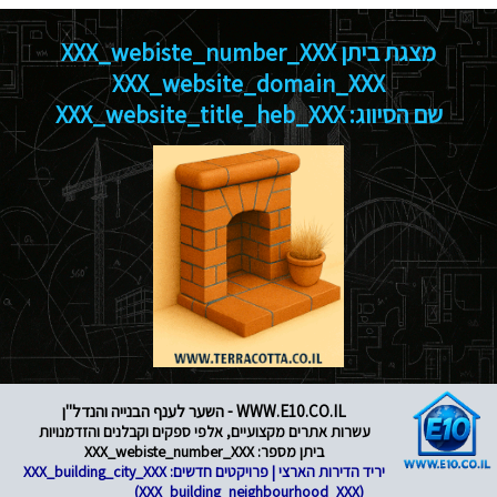
מצגת ביתן XXX_webiste_number_XXX
XXX_website_domain_XXX
שם הסיווג: XXX_website_title_heb_XXX
WWW.E10.CO.IL - השער לענף הבנייה והנדל"ן
עשרות אתרים מקצועיים, אלפי ספקים וקבלנים והזדמנויות
ביתן מספר: XXX_webiste_number_XXX
יריד הדירות הארצי | פרויקטים חדשים: XXX_building_city_XXX
(XXX_building_neighbourhood_XXX)